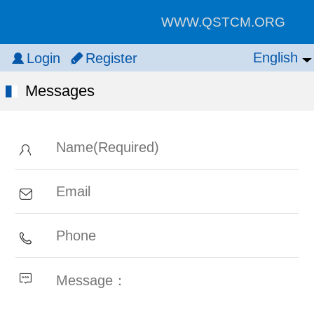
WWW.QSTCM.ORG
English
English
Login
Register
中文
Messages
繁体